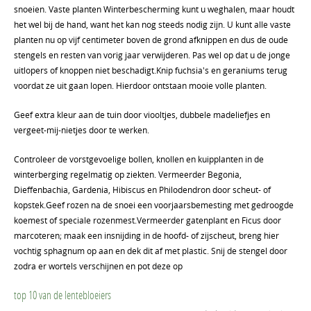
snoeien. Vaste planten Winterbescherming kunt u weghalen, maar houdt
het wel bij de hand, want het kan nog steeds nodig zijn. U kunt alle vaste
planten nu op vijf centimeter boven de grond afknippen en dus de oude
stengels en resten van vorig jaar verwijderen. Pas wel op dat u de jonge
uitlopers of knoppen niet beschadigt.Knip fuchsia's en geraniums terug
voordat ze uit gaan lopen. Hierdoor ontstaan mooie volle planten.
Geef extra kleur aan de tuin door viooltjes, dubbele madeliefjes en
vergeet-mij-nietjes door te werken.
Controleer de vorstgevoelige bollen, knollen en kuipplanten in de
winterberging regelmatig op ziekten. Vermeerder Begonia,
Dieffenbachia, Gardenia, Hibiscus en Philodendron door scheut- of
kopstek.Geef rozen na de snoei een voorjaarsbemesting met gedroogde
koemest of speciale rozenmest.Vermeerder gatenplant en Ficus door
marcoteren; maak een insnijding in de hoofd- of zijscheut, breng hier
vochtig sphagnum op aan en dek dit af met plastic. Snij de stengel door
zodra er wortels verschijnen en pot deze op
top 10 van de lentebloeiers