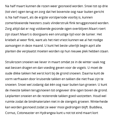
Na half maart kunnen de rozen weer gesnoeid worden. Snoei tot op drie
(tot vier) ogen terug en zorg dat het bovenste oog naar buiten gericht
is.Na half maart, als de ergste vorstperiode voorbij is, kunnen
zomerbloeiende heesters zoals vlinderstruik flink teruggesnoeid worden.
Zorg altijd dat er nog voldoende gezonde ogen overblijven.Maart roert
zijn staart Maart is doorgaans een onrustige tijd voor de tuinier. Het
kriebelt al weer flink, want als het niet vriest kunnen we al het nodige
aanvangen in deze maand. U kunt het beste uiterlijk begin april alle
planten die verplaatst moeten worden op hun nieuwe plek hebben staan.
Struikrozen snoeien we liever in maart omdat ze in de winter vaak nog
wat bessen dragen en dan voeding geven voor de vogels. U moet de
oude dikke takken het eerst kort bij de grond snoeien. Daarna kunt de
vorm verfraaien door kruisende takken en takken die niet fraai zijn te
snoeien. Snoei wel zodanig dat één oog naar buiten kan groeien. U kunt
de meeste takken terugsnoeien tot ongeveer drie ogen boven de grond.
Leiplanten snoeien en de resterende takken goed vastzetten. Houd wel
ruimte zodat de bindmaterialen niet in de stengels groeien. Winterheide
kan worden gesnoeid zodat ze weer mooi gedrongen blijft. Buddleia,
Cornus, Cotoneaster en Hydrangea kunt u not tot eind maart kort