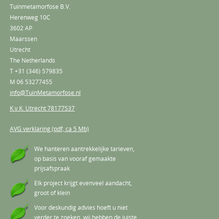
Tuinmetamorfose B.V.
Herenweg 10C
3602 AP
Maarssen
Utrecht
The Netherlands
T
+31 (346) 579835
M
06 53277455
info@TuinMetamorfose.nl
K.v.K. Utrecht 78177537
AVG verklaring (pdf, ca 5 Mb)
We hanteren aantrekkelijke tarieven,
op basis van vooraf gemaakte
prijsafspraak
Elk project krijgt evenveel aandacht,
groot of klein
Voor deskundig advies hoeft u niet
verder te zoeken, wij hebben de juiste