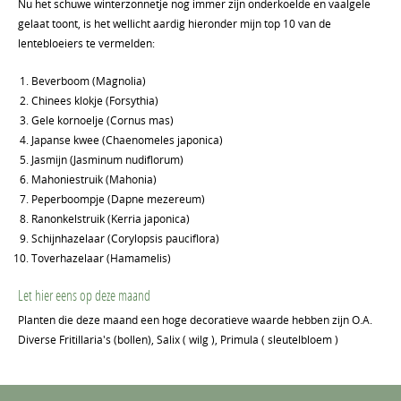
Nu het schuwe winterzonnetje nog immer zijn onderkoelde en vaalgele
gelaat toont, is het wellicht aardig hieronder mijn top 10 van de
lentebloeiers te vermelden:
Beverboom (Magnolia)
Chinees klokje (Forsythia)
Gele kornoelje (Cornus mas)
Japanse kwee (Chaenomeles japonica)
Jasmijn (Jasminum nudiflorum)
Mahoniestruik (Mahonia)
Peperboompje (Dapne mezereum)
Ranonkelstruik (Kerria japonica)
Schijnhazelaar (Corylopsis pauciflora)
Toverhazelaar (Hamamelis)
Let hier eens op deze maand
Planten die deze maand een hoge decoratieve waarde hebben zijn O.A.
Diverse Fritillaria's (bollen), Salix ( wilg ), Primula ( sleutelbloem )