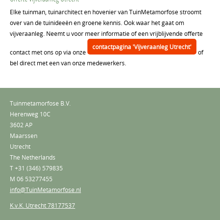
Elke tuinman, tuinarchitect en hovenier van TuinMetamorfose stroomt
over van de tuinideeën en groene kennis. Ook waar het gaat om
vijveraanleg. Neemt u voor meer informatie of een vrijblijvende offerte
contactpagina 'Vijveraanleg Utrecht'
contact met ons op via onze
of
bel direct met een van onze medewerkers.
Tuinmetamorfose B.V.
Herenweg 10C
3602 AP
Maarssen
Utrecht
The Netherlands
T
+31 (346) 579835
M
06 53277455
info@TuinMetamorfose.nl
K.v.K. Utrecht 78177537