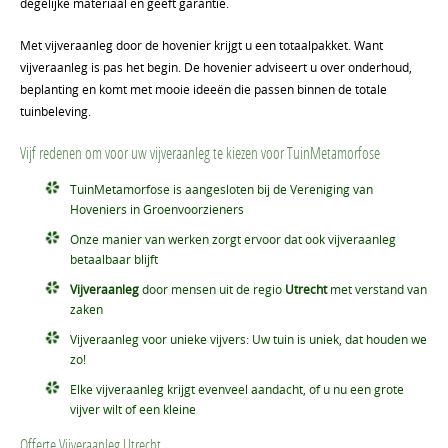
degelijke materiaal en geeft garantie.
Met vijveraanleg door de hovenier krijgt u een totaalpakket. Want
vijveraanleg is pas het begin. De hovenier adviseert u over onderhoud,
beplanting en komt met mooie ideeën die passen binnen de totale
tuinbeleving.
Vijf redenen om voor uw vijveraanleg te kiezen voor TuinMetamorfose
TuinMetamorfose is aangesloten bij de Vereniging van
Hoveniers in Groenvoorzieners
Onze manier van werken zorgt ervoor dat ook vijveraanleg
betaalbaar blijft
Vijveraanleg
door mensen uit de regio
Utrecht
met verstand van
zaken
Vijveraanleg voor unieke vijvers: Uw tuin is uniek, dat houden we
zo!
Elke vijveraanleg krijgt evenveel aandacht, of u nu een grote
vijver wilt of een kleine
Offerte Vijveraanleg Utrecht